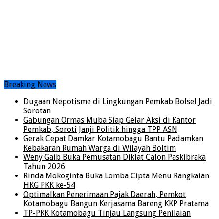
Breaking News
Dugaan Nepotisme di Lingkungan Pemkab Bolsel Jadi
Sorotan
Gabungan Ormas Muba Siap Gelar Aksi di Kantor
Pemkab, Soroti Janji Politik hingga TPP ASN
Gerak Cepat Damkar Kotamobagu Bantu Padamkan
Kebakaran Rumah Warga di Wilayah Boltim
Weny Gaib Buka Pemusatan Diklat Calon Paskibraka
Tahun 2026
Rinda Mokoginta Buka Lomba Cipta Menu Rangkaian
HKG PKK ke-54
Optimalkan Penerimaan Pajak Daerah, Pemkot
Kotamobagu Bangun Kerjasama Bareng KKP Pratama
TP-PKK Kotamobagu Tinjau Langsung Penilaian