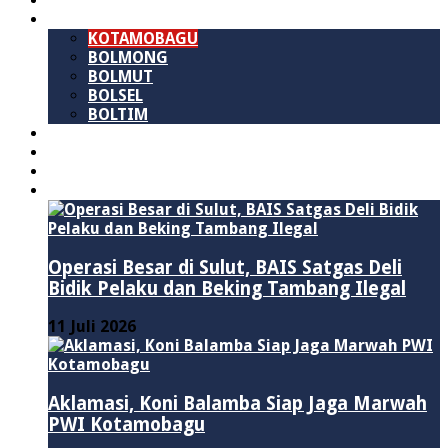
SULAWESI UTARA
B M R
KOTAMOBAGU
BOLMONG
BOLMUT
BOLSEL
BOLTIM
NASIONAL
PURWAKARTA
POLITIK
HUKUM & KRIMINAL
Operasi Besar di Sulut, BAIS Satgas Deli
Bidik Pelaku dan Beking Tambang Ilegal
11 Juli 2026
Aklamasi, Koni Balamba Siap Jaga Marwah
PWI Kotamobagu