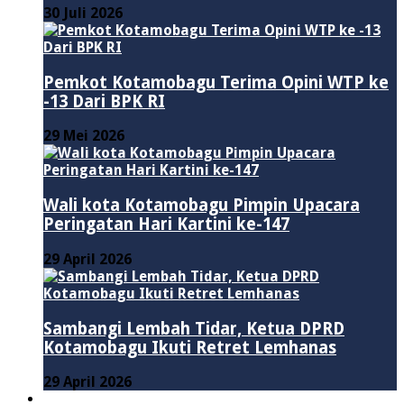
30 Juli 2026
Pemkot Kotamobagu Terima Opini WTP ke
-13 Dari BPK RI
29 Mei 2026
Wali kota Kotamobagu Pimpin Upacara
Peringatan Hari Kartini ke-147
29 April 2026
Sambangi Lembah Tidar, Ketua DPRD
Kotamobagu Ikuti Retret Lemhanas
29 April 2026
LAINNYA