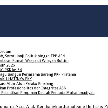
orotan
 Soroti Janji Politik hingga TPP ASN
karan Rumah Warga di Wilayah Boltim
hun 2026
KG PKK ke-54
bagu Bangun Kerjasama Bareng KKP Pratama
a AKU HATINYA PKK
asi Alun-Alun Paloko Kinalang
kan Profesionalitas dan Integritas ASN
ri Pelantikan Pimpinan Daerah Pemuda Muhammadiyah
umardi Azra Ajak Kembangkan Jurnalisme Berbasis Pa