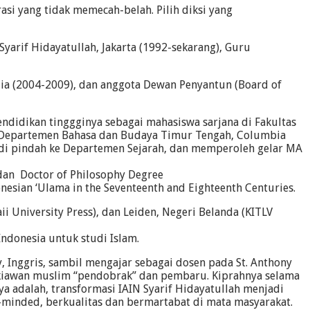
si yang tidak memecah-belah. Pilih diksi yang
yarif Hidayatullah, Jakarta (1992-sekarang), Guru
lia (2004-2009), dan anggota Dewan Penyantun (Board of
ndidikan tinggginya sebagai mahasiswa sarjana di Fakultas
da Departemen Bahasa dan Budaya Timur Tengah, Columbia
rdi pindah ke Departemen Sejarah, dan memperoleh gelar MA
 dan Doctor of Philosophy Degree
nesian ‘Ulama in the Seventeenth and Eighteenth Centuries.
i University Press), dan Leiden, Negeri Belanda (KITLV
ndonesia untuk studi Islam.
, Inggris, sambil mengajar sebagai dosen pada St. Anthony
ndekiawan muslim “pendobrak” dan pembaru. Kiprahnya selama
nya adalah, transformasi IAIN Syarif Hidayatullah menjadi
n-minded, berkualitas dan bermartabat di mata masyarakat.