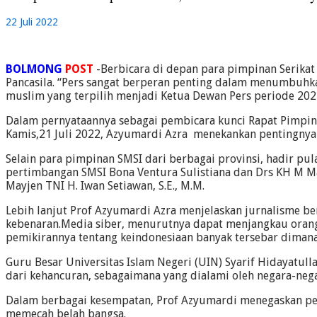
22 Juli 2022
BOLMONG
POST
-Berbicara di depan para pimpinan Serika
Pancasila. “Pers sangat berperan penting dalam menumbuh
muslim yang terpilih menjadi Ketua Dewan Pers periode 202
Dalam pernyataannya sebagai pembicara kunci Rapat Pimpinan
Kamis,21 Juli 2022, Azyumardi Azra menekankan pentingnya 
Selain para pimpinan SMSI dari berbagai provinsi, hadir 
pertimbangan SMSI Bona Ventura Sulistiana dan Drs KH M M
Mayjen TNI H. Iwan Setiawan, S.E., M.M.
Lebih lanjut Prof Azyumardi Azra menjelaskan jurnalisme b
kebenaran.Media siber, menurutnya dapat menjangkau oran
pemikirannya tentang keindonesiaan banyak tersebar diman
Guru Besar Universitas Islam Negeri (UIN) Syarif Hidayatul
dari kehancuran, sebagaimana yang dialami oleh negara-neg
Dalam berbagai kesempatan, Prof Azyumardi menegaskan pers
memecah belah bangsa.