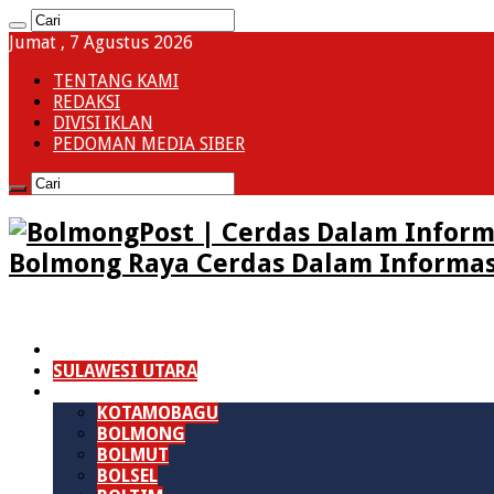
Jumat , 7 Agustus 2026
TENTANG KAMI
REDAKSI
DIVISI IKLAN
PEDOMAN MEDIA SIBER
Bolmong Raya Cerdas Dalam Informas
HOME
SULAWESI UTARA
B M R
KOTAMOBAGU
BOLMONG
BOLMUT
BOLSEL