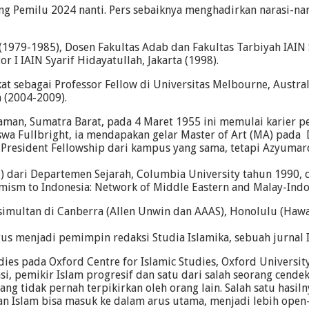
g Pemilu 2024 nanti. Pers sebaiknya menghadirkan narasi-nara
979-1985), Dosen Fakultas Adab dan Fakultas Tarbiyah IAIN S
 I IAIN Syarif Hidayatullah, Jakarta (1998).
t sebagai Professor Fellow di Universitas Melbourne, Austra
n (2004-2009).
aman, Sumatra Barat, pada 4 Maret 1955 ini memulai karier pe
iswa Fullbright, ia mendapakan gelar Master of Art (MA) pa
President Fellowship dari kampus yang sama, tetapi Azyuma
l) dari Departemen Sejarah, Columbia University tahun 1990,
rmism to Indonesia: Network of Middle Eastern and Malay-Indo
 simultan di Canberra (Allen Unwin dan AAAS), Honolulu (Hawai
us menjadi pemimpin redaksi Studia Islamika, sebuah jurnal I
es pada Oxford Centre for Islamic Studies, Oxford University
asi, pemikir Islam progresif dan satu dari salah seorang ce
ang tidak pernah terpikirkan oleh orang lain. Salah satu hasil
kan Islam bisa masuk ke dalam arus utama, menjadi lebih ope