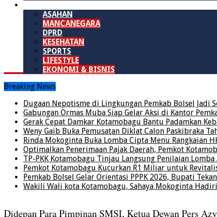
LAINNYA
ASAHAN
MANCANEGARA
DPRD
KESEHATAN
SPORTS
LIFESTYLE
EKONOMI & BISNIS
Breaking News
Dugaan Nepotisme di Lingkungan Pemkab Bolsel Jadi S
Gabungan Ormas Muba Siap Gelar Aksi di Kantor Pemkab,
Gerak Cepat Damkar Kotamobagu Bantu Padamkan Keba
Weny Gaib Buka Pemusatan Diklat Calon Paskibraka Ta
Rinda Mokoginta Buka Lomba Cipta Menu Rangkaian H
Optimalkan Penerimaan Pajak Daerah, Pemkot Kotamo
TP-PKK Kotamobagu Tinjau Langsung Penilaian Lomb
Pemkot Kotamobagu Kucurkan R1 Miliar untuk Revitalis
Pemkab Bolsel Gelar Orientasi PPPK 2026, Bupati Tekan
Wakili Wali kota Kotamobagu, Sahaya Mokoginta Hadi
Didepan Para Pimpinan SMSI, Ketua Dewan Pers Azy