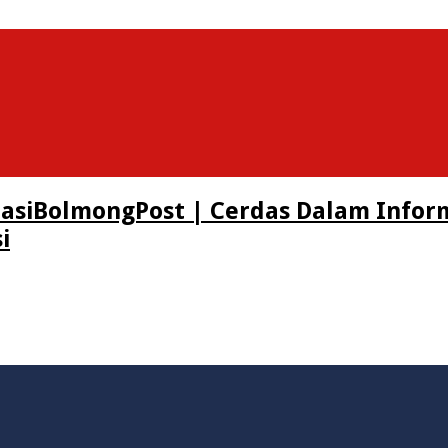
BolmongPost | Cerdas Dalam Infor
i