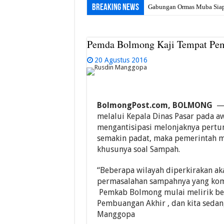
Breaking News
Gabungan Ormas Muba Siap 
Pemda Bolmong Kaji Tempat Pe
20 Agustus 2016
BolmongPost.com, BOLMONG
— 
melalui Kepala Dinas Pasar pada 
mengantisipasi melonjaknya per
semakin padat, maka pemerintah m
khusunya soal Sampah.
“Beberapa wilayah diperkirakan a
permasalahan sampahnya yang komp
Pemkab Bolmong mulai melirik beb
Pembuangan Akhir , dan kita sedang
Manggopa