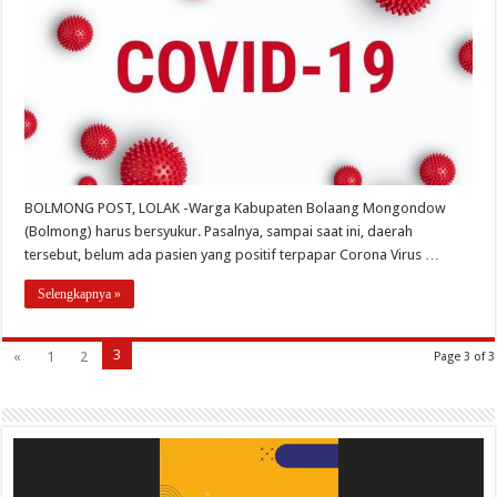
BOLMONG POST, LOLAK -Warga Kabupaten Bolaang Mongondow
(Bolmong) harus bersyukur. Pasalnya, sampai saat ini, daerah
tersebut, belum ada pasien yang positif terpapar Corona Virus …
Selengkapnya »
3
«
1
2
Page 3 of 3
Pemutar
Video