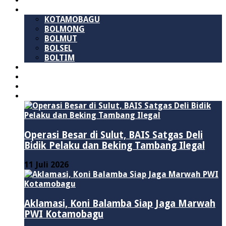
SULAWESI UTARA
B M R
KOTAMOBAGU
BOLMONG
BOLMUT
BOLSEL
BOLTIM
NASIONAL
PURWAKARTA
POLITIK
HUKUM & KRIMINAL
Operasi Besar di Sulut, BAIS Satgas Deli
Bidik Pelaku dan Beking Tambang Ilegal
11 Juli 2026
Aklamasi, Koni Balamba Siap Jaga Marwah
PWI Kotamobagu