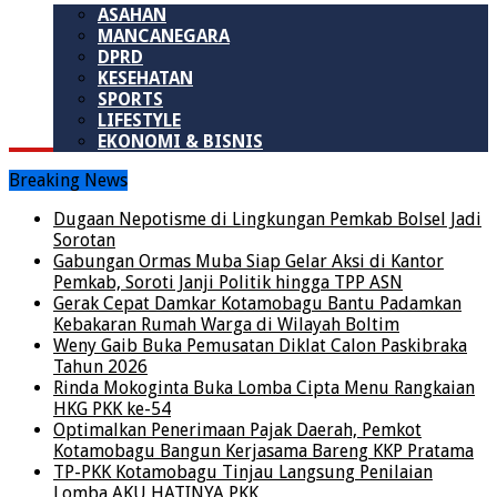
ASAHAN
MANCANEGARA
DPRD
KESEHATAN
SPORTS
LIFESTYLE
EKONOMI & BISNIS
Breaking News
Dugaan Nepotisme di Lingkungan Pemkab Bolsel Jadi
Sorotan
Gabungan Ormas Muba Siap Gelar Aksi di Kantor
Pemkab, Soroti Janji Politik hingga TPP ASN
Gerak Cepat Damkar Kotamobagu Bantu Padamkan
Kebakaran Rumah Warga di Wilayah Boltim
Weny Gaib Buka Pemusatan Diklat Calon Paskibraka
Tahun 2026
Rinda Mokoginta Buka Lomba Cipta Menu Rangkaian
HKG PKK ke-54
Optimalkan Penerimaan Pajak Daerah, Pemkot
Kotamobagu Bangun Kerjasama Bareng KKP Pratama
TP-PKK Kotamobagu Tinjau Langsung Penilaian
Lomba AKU HATINYA PKK