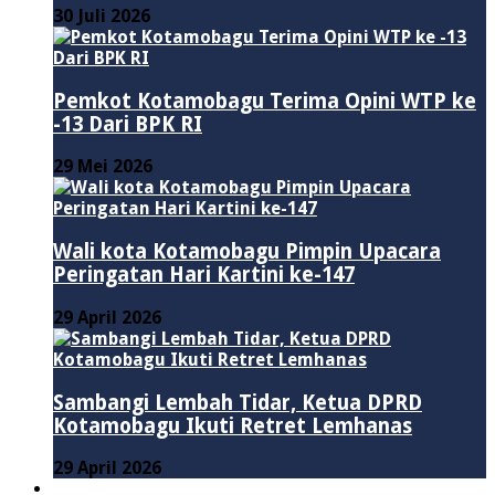
30 Juli 2026
Pemkot Kotamobagu Terima Opini WTP ke
-13 Dari BPK RI
29 Mei 2026
Wali kota Kotamobagu Pimpin Upacara
Peringatan Hari Kartini ke-147
29 April 2026
Sambangi Lembah Tidar, Ketua DPRD
Kotamobagu Ikuti Retret Lemhanas
29 April 2026
LAINNYA