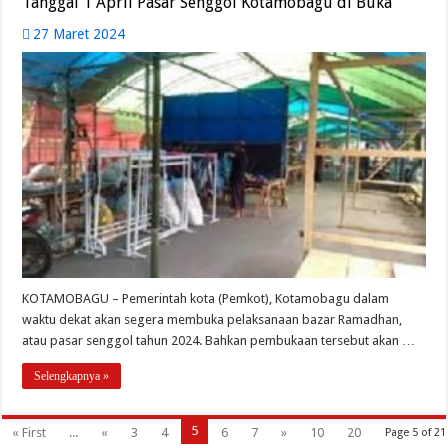
Tanggal 1 April Pasar Senggol Kotamobagu di Buka
27 Maret 2024
KOTAMOBAGU – Pemerintah kota (Pemkot), Kotamobagu dalam
waktu dekat akan segera membuka pelaksanaan bazar Ramadhan,
atau pasar senggol tahun 2024. Bahkan pembukaan tersebut akan …
Selengkapnya »
5
« First
...
«
3
4
6
7
»
10
20
Page 5 of 21