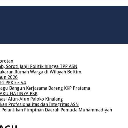
orotan
 Soroti Janji Politik hingga TPP ASN
karan Rumah Warga di Wilayah Boltim
hun 2026
KG PKK ke-54
bagu Bangun Kerjasama Bareng KKP Pratama
a AKU HATINYA PKK
asi Alun-Alun Paloko Kinalang
kan Profesionalitas dan Integritas ASN
ri Pelantikan Pimpinan Daerah Pemuda Muhammadiyah