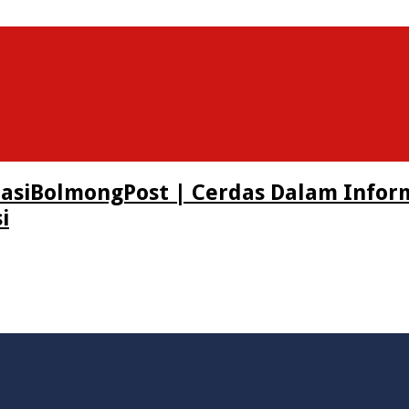
BolmongPost | Cerdas Dalam Infor
i