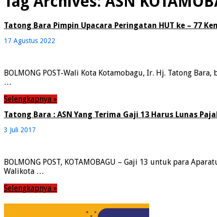
Tag Archives:
ASN KOTAMOB
Tatong Bara Pimpin Upacara Peringatan HUT ke – 77 Ke
17 Agustus 2022
BOLMONG POST-Wali Kota Kotamobagu, Ir. Hj. Tatong Bara, b
…
Selengkapnya »
Tatong Bara : ASN Yang Terima Gaji 13 Harus Lunas Paja
3 Juli 2017
BOLMONG POST, KOTAMOBAGU – Gaji 13 untuk para Aparatur S
Walikota …
Selengkapnya »