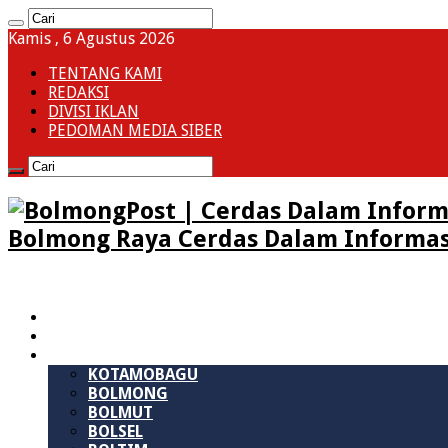
Kamis , 6 Agustus 2026
TENTANG KAMI
REDAKSI
DIVISI IKLAN
PEDOMAN MEDIA SIBER
Bolmong Raya Cerdas Dalam Informas
HOME
SULAWESI UTARA
B M R
KOTAMOBAGU
BOLMONG
BOLMUT
BOLSEL