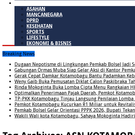
LAINNYA
ASAHAN
MANCANEGARA
DPRD
KESEHATAN
SPORTS
LIFESTYLE
EKONOMI & BISNIS
Breaking News
Dugaan Nepotisme di Lingkungan Pemkab Bolsel Jadi S
Gabungan Ormas Muba Siap Gelar Aksi di Kantor Pemkab,
Gerak Cepat Damkar Kotamobagu Bantu Padamkan Keba
Weny Gaib Buka Pemusatan Diklat Calon Paskibraka Ta
Rinda Mokoginta Buka Lomba Cipta Menu Rangkaian H
Optimalkan Penerimaan Pajak Daerah, Pemkot Kotamo
TP-PKK Kotamobagu Tinjau Langsung Penilaian Lomb
Pemkot Kotamobagu Kucurkan R1 Miliar untuk Revitalis
Pemkab Bolsel Gelar Orientasi PPPK 2026, Bupati Tekan
Wakili Wali kota Kotamobagu, Sahaya Mokoginta Hadi