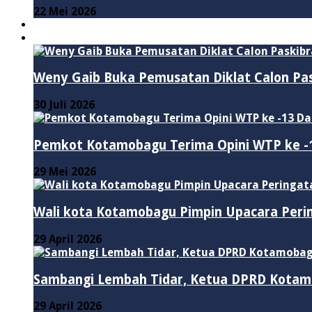
22 Mei 2026
PENDIDIKAN
ADVERTORIAL
Weny Gaib Buka Pemusatan Diklat Calon Pa
30 Juli 2026
Pemkot Kotamobagu Terima Opini WTP ke -1
29 Mei 2026
Wali kota Kotamobagu Pimpin Upacara Perin
29 April 2026
Sambangi Lembah Tidar, Ketua DPRD Kotam
29 April 2026