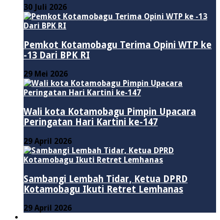
30 Juli 2026
Pemkot Kotamobagu Terima Opini WTP ke
-13 Dari BPK RI
29 Mei 2026
Wali kota Kotamobagu Pimpin Upacara
Peringatan Hari Kartini ke-147
29 April 2026
Sambangi Lembah Tidar, Ketua DPRD
Kotamobagu Ikuti Retret Lemhanas
29 April 2026
LAINNYA