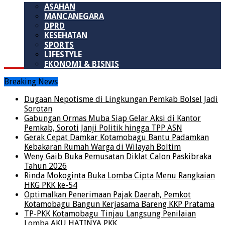
ASAHAN
MANCANEGARA
DPRD
KESEHATAN
SPORTS
LIFESTYLE
EKONOMI & BISNIS
Breaking News
Dugaan Nepotisme di Lingkungan Pemkab Bolsel Jadi
Sorotan
Gabungan Ormas Muba Siap Gelar Aksi di Kantor
Pemkab, Soroti Janji Politik hingga TPP ASN
Gerak Cepat Damkar Kotamobagu Bantu Padamkan
Kebakaran Rumah Warga di Wilayah Boltim
Weny Gaib Buka Pemusatan Diklat Calon Paskibraka
Tahun 2026
Rinda Mokoginta Buka Lomba Cipta Menu Rangkaian
HKG PKK ke-54
Optimalkan Penerimaan Pajak Daerah, Pemkot
Kotamobagu Bangun Kerjasama Bareng KKP Pratama
TP-PKK Kotamobagu Tinjau Langsung Penilaian
Lomba AKU HATINYA PKK