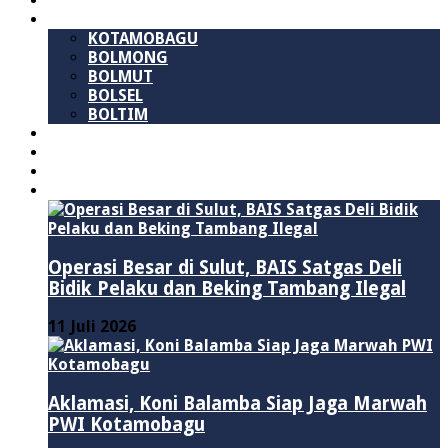
SULAWESI UTARA
B M R
KOTAMOBAGU
BOLMONG
BOLMUT
BOLSEL
BOLTIM
NASIONAL
PURWAKARTA
POLITIK
HUKUM & KRIMINAL
Operasi Besar di Sulut, BAIS Satgas Deli
Bidik Pelaku dan Beking Tambang Ilegal
11 Juli 2026
Aklamasi, Koni Balamba Siap Jaga Marwah
PWI Kotamobagu