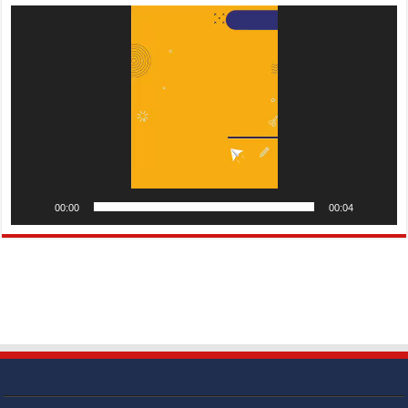
Pemutar
Video
00:00
00:04