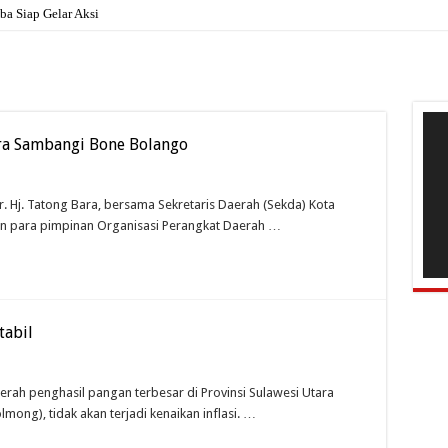
 Siap Gelar Aksi di Kantor Pemkab,
Pem
Vide
ra Sambangi Bone Bolango
j. Tatong Bara, bersama Sekretaris Daerah (Sekda) Kota
an para pimpinan Organisasi Perangkat Daerah …
tabil
h penghasil pangan terbesar di Provinsi Sulawesi Utara
ong), tidak akan terjadi kenaikan inflasi. …