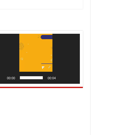
utar
o
00:00
00:04