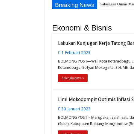
Breaking News
Gabungan Ormas Muba
Ekonomi & Bisnis
Lakukan Kunjugan Kerja Tatong Ba
1 Februari 2023
BOLMONG POST—Wali Kota Kotamobagu, Ir. H
Kotamobagu, Sofyan Mokoginta, S.H. ME, d
Selengkapnya »
Limi Mokodompit Optimis Inflasi S
30 Januari 2023
BOLMONG POST – Merupakan salah satu daera
(Sulut), Kabupaten Bolaang Mongondow (Bolm