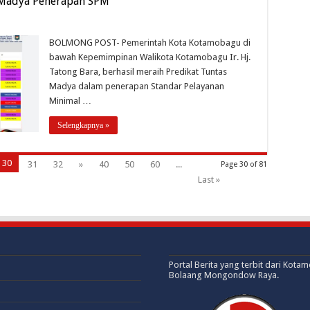
 Madya Penerapan SPM
BOLMONG POST- Pemerintah Kota Kotamobagu di
bawah Kepemimpinan Walikota Kotamobagu Ir. Hj.
Tatong Bara, berhasil meraih Predikat Tuntas
Madya dalam penerapan Standar Pelayanan
Minimal …
Selengkapnya »
30
31
32
»
40
50
60
...
Page 30 of 81
Last »
Portal Berita yang terbit dari Kota
Bolaang Mongondow Raya.