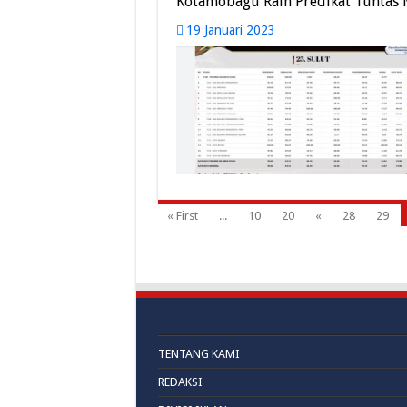
Kotamobagu Raih Predikat Tuntas
19 Januari 2023
« First
...
10
20
«
28
29
TENTANG KAMI
REDAKSI