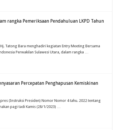
alam rangka Pemeriksaan Pendahuluan LKPD Tahun
j. Tatong Bara menghadiri kegiatan Entry Meeting Bersama
ndonesia Perwakilan Sulawesi Utara, dalam rangka …
enyasaran Percepatan Penghapusan Kemiskinan
res (Instruksi Presiden) Nomor Nomor 4 tahu. 2022 tentang
akan pagi tadi Kamis (28/1/2023) …