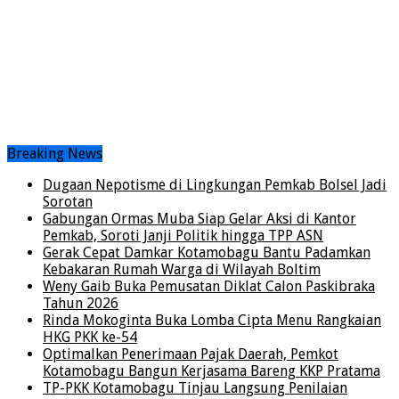
Breaking News
Dugaan Nepotisme di Lingkungan Pemkab Bolsel Jadi
Sorotan
Gabungan Ormas Muba Siap Gelar Aksi di Kantor
Pemkab, Soroti Janji Politik hingga TPP ASN
Gerak Cepat Damkar Kotamobagu Bantu Padamkan
Kebakaran Rumah Warga di Wilayah Boltim
Weny Gaib Buka Pemusatan Diklat Calon Paskibraka
Tahun 2026
Rinda Mokoginta Buka Lomba Cipta Menu Rangkaian
HKG PKK ke-54
Optimalkan Penerimaan Pajak Daerah, Pemkot
Kotamobagu Bangun Kerjasama Bareng KKP Pratama
TP-PKK Kotamobagu Tinjau Langsung Penilaian