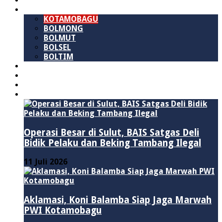
SULAWESI UTARA
B M R
KOTAMOBAGU
BOLMONG
BOLMUT
BOLSEL
BOLTIM
NASIONAL
PURWAKARTA
POLITIK
HUKUM & KRIMINAL
Operasi Besar di Sulut, BAIS Satgas Deli
Bidik Pelaku dan Beking Tambang Ilegal
11 Juli 2026
Aklamasi, Koni Balamba Siap Jaga Marwah
PWI Kotamobagu