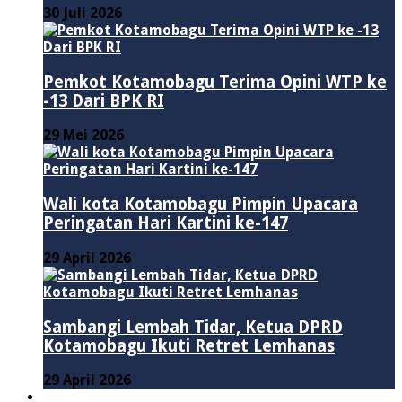
30 Juli 2026
Pemkot Kotamobagu Terima Opini WTP ke
-13 Dari BPK RI
29 Mei 2026
Wali kota Kotamobagu Pimpin Upacara
Peringatan Hari Kartini ke-147
29 April 2026
Sambangi Lembah Tidar, Ketua DPRD
Kotamobagu Ikuti Retret Lemhanas
29 April 2026
LAINNYA