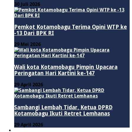
30 Juli 2026
Pemkot Kotamobagu Terima Opini WTP ke
-13 Dari BPK RI
29 Mei 2026
Wali kota Kotamobagu Pimpin Upacara
Peringatan Hari Kartini ke-147
29 April 2026
Sambangi Lembah Tidar, Ketua DPRD
Kotamobagu Ikuti Retret Lemhanas
29 April 2026
LAINNYA