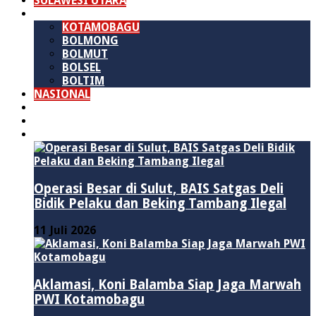
SULAWESI UTARA
B M R
KOTAMOBAGU
BOLMONG
BOLMUT
BOLSEL
BOLTIM
NASIONAL
PURWAKARTA
POLITIK
HUKUM & KRIMINAL
Operasi Besar di Sulut, BAIS Satgas Deli
Bidik Pelaku dan Beking Tambang Ilegal
11 Juli 2026
Aklamasi, Koni Balamba Siap Jaga Marwah
PWI Kotamobagu