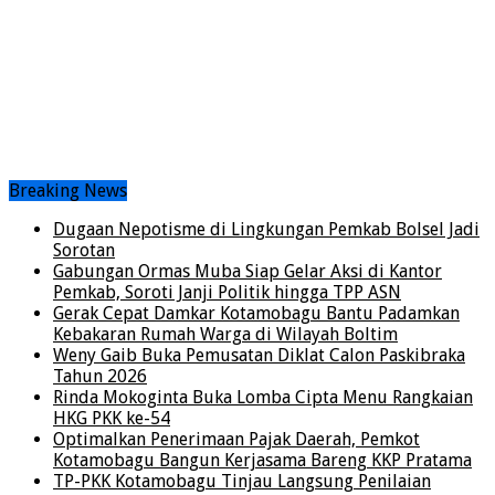
Breaking News
Dugaan Nepotisme di Lingkungan Pemkab Bolsel Jadi
Sorotan
Gabungan Ormas Muba Siap Gelar Aksi di Kantor
Pemkab, Soroti Janji Politik hingga TPP ASN
Gerak Cepat Damkar Kotamobagu Bantu Padamkan
Kebakaran Rumah Warga di Wilayah Boltim
Weny Gaib Buka Pemusatan Diklat Calon Paskibraka
Tahun 2026
Rinda Mokoginta Buka Lomba Cipta Menu Rangkaian
HKG PKK ke-54
Optimalkan Penerimaan Pajak Daerah, Pemkot
Kotamobagu Bangun Kerjasama Bareng KKP Pratama
TP-PKK Kotamobagu Tinjau Langsung Penilaian