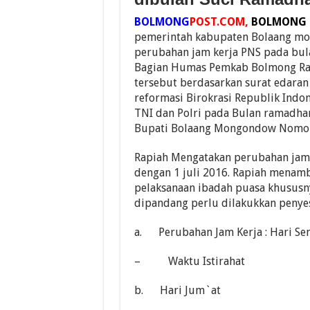
BOLMONG
POST.COM,
BOLMONG
pemerintah kabupaten Bolaang mo
perubahan jam kerja PNS pada bul
Bagian Humas Pemkab Bolmong Rapi
tersebut berdasarkan surat edara
reformasi Birokrasi Republik Indo
TNI dan Polri pada Bulan ramadhan
Bupati Bolaang Mongondow Nomor 
Rapiah Mengatakan perubahan jam k
dengan 1 juli 2016. Rapiah menamb
pelaksanaan ibadah puasa khususn
dipandang perlu dilakukkan penyes
a.
Perubahan Jam Kerja : Hari S
–
Waktu Istirahat
b.
Hari Jum`at