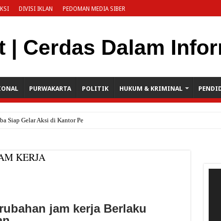
KSI
DIVISI IKLAN
PEDOMAN MEDIA SIBER
IONAL
PURWAKARTA
POLITIK
HUKUM & KRIMINAL
PENDI
 Siap Gelar Aksi di Kantor Pemkab, Soroti
AM KERJA
Pem
Vide
rubahan jam kerja Berlaku
an.