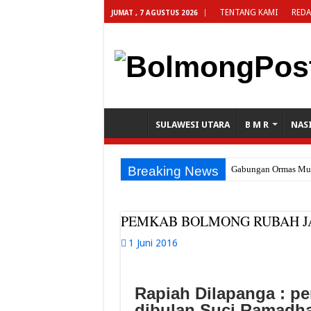
TENTANG KAMI
REDA
JUMAT , 7 AGUSTUS 2026
SULAWESI UTARA
B M R
NAS
Breaking News
Gabungan Ormas Muba
PEMKAB BOLMONG RUBAH J
1 Juni 2016
Rapiah Dilapanga : pe
dibulan Suci Ramadh