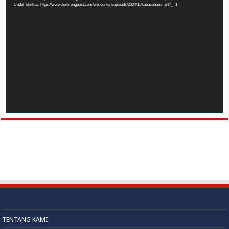
Video
Unduh Berkas: https://www.bolmongpost.com/wp-content/uploads/2024/11/kabasahan.mp4?_=1
TENTANG KAMI