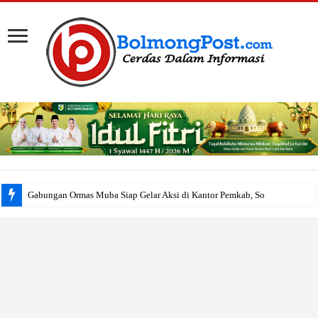
Gabungan Ormas Muba Siap Gelar Aksi di Kantor Pemkab, Soroti Janji Politi