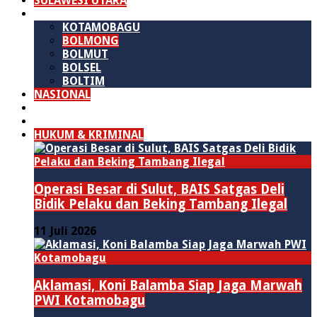
SULAWESI UTARA
B M R
KOTAMOBAGU
BOLMONG
BOLMUT
BOLSEL
BOLTIM
NASIONAL
PURWAKARTA
POLITIK
HUKUM & KRIMINAL
Operasi Besar di Sulut, BAIS Satgas Deli
Bidik Pelaku dan Beking Tambang Ilegal
11 Juli 2026
Aklamasi, Koni Balamba Siap Jaga Marwah
PWI Kotamobagu