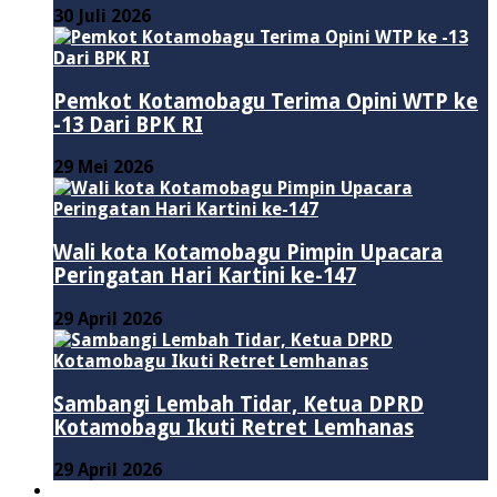
30 Juli 2026
Pemkot Kotamobagu Terima Opini WTP ke
-13 Dari BPK RI
29 Mei 2026
Wali kota Kotamobagu Pimpin Upacara
Peringatan Hari Kartini ke-147
29 April 2026
Sambangi Lembah Tidar, Ketua DPRD
Kotamobagu Ikuti Retret Lemhanas
29 April 2026
LAINNYA