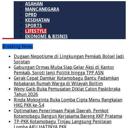
ASAHAN
MANCANEGARA
DPRD
KESEHATAN
SPORTS
LIFESTYLE
EKONOMI & BISNIS
Breaking News
Dugaan Nepotisme di Lingkungan Pemkab Bolsel Jadi
Sorotan
Gabungan Ormas Muba Siap Gelar Aksi di Kantor
Pemkab, Soroti Janji Politik hingga TPP ASN
Gerak Cepat Damkar Kotamobagu Bantu Padamkan
Kebakaran Rumah Warga di Wilayah Boltim
Weny Gaib Buka Pemusatan Diklat Calon Paskibraka
Tahun 2026
Rinda Mokoginta Buka Lomba Cipta Menu Rangkaian
HKG PKK ke-54
Optimalkan Penerimaan Pajak Daerah, Pemkot
Kotamobagu Bangun Kerjasama Bareng KKP Pratama
TP-PKK Kotamobagu Tinjau Langsung Penilaian
Lomba AKU HATINYA PKK