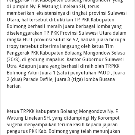
Optimalkan Penerimaan Pajak Daerah, Pemkot Kotamobagu Bangun Kerjasama 
di pimpin Ny. F. Watung Linelean SH, terus
TP-PKK Kotamobagu Tinjau Langsung Penilaian Lomba AKU HATINYA PKK
memberikan eksistensinya di tingkat provinsi Sulawesi
Utara, hal tersebut dibuktikan TP. PKK Kabupaten
Pemkot Kotamobagu Kucurkan R1 Miliar untuk Revitalisasi Alun-Alun Paloko 
Bolmong berhasil meraih juara berbagai lomba yang
Pemkab Bolsel Gelar Orientasi PPPK 2026, Bupati Tekankan Profesionalitas dan 
diselenggarakan TP. PKK Provinsi Sulawesi Utara dalam
Wakili Wali kota Kotamobagu, Sahaya Mokoginta Hadiri Pelantikan Pimpina
rangka HUT provinsi Sulut Ke 52, hadiah juara berupa
tropy tersebut diterima langsung oleh ketua Tim
Penggerak PKK Kabupaten Bolaang Mongondow Selasa
(30/8), di gedung mapalus Kantor Gubernur Sulawesi
Utra. Adapun juara yang berhasil diraih oleh TP.PKK
Bolmong Yakni Juara 1 (satu) penyuluhan PAUD , Juara
2 (dua) Parade Defile, Juara 3 (tiga) lomba Busana
harian.
Ketua TP.PKK Kabupaten Bolaang Mongondow Ny. F.
Watung Linelean SH, yang didampingi Ny.Korompot
Sugeha menyampaikan terima kasih kepada jajaran
pengurus PKK Kab. Bolmong yang telah menunjukan