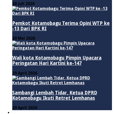
30 Juli 2026
Pemkot Kotamobagu Terima Opini WTP ke
-13 Dari BPK RI
29 Mei 2026
Wali kota Kotamobagu Pimpin Upacara
Peringatan Hari Kartini ke-147
29 April 2026
Sambangi Lembah Tidar, Ketua DPRD
Kotamobagu Ikuti Retret Lemhanas
29 April 2026
LAINNYA