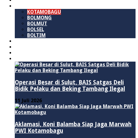
SULAWESI UTARA
B M R
KOTAMOBAGU
BOLMONG
BOLMUT
BOLSEL
BOLTIM
NASIONAL
PURWAKARTA
POLITIK
HUKUM & KRIMINAL
Operasi Besar di Sulut, BAIS Satgas Deli
Bidik Pelaku dan Beking Tambang Ilegal
11 Juli 2026
Aklamasi, Koni Balamba Siap Jaga Marwah
PWI Kotamobagu