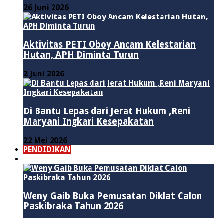
26 Juni 2026
Aktivitas PETI Oboy Ancam Kelestarian
Hutan, APH Diminta Turun
2 Juni 2026
Di Bantu Lepas dari Jerat Hukum ,Reni
Maryani Ingkari Kesepakatan
22 Mei 2026
PENDIDIKAN
ADVERTORIAL
Weny Gaib Buka Pemusatan Diklat Calon
Paskibraka Tahun 2026