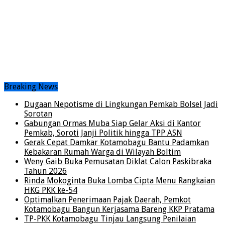
Breaking News
Dugaan Nepotisme di Lingkungan Pemkab Bolsel Jadi
Sorotan
Gabungan Ormas Muba Siap Gelar Aksi di Kantor
Pemkab, Soroti Janji Politik hingga TPP ASN
Gerak Cepat Damkar Kotamobagu Bantu Padamkan
Kebakaran Rumah Warga di Wilayah Boltim
Weny Gaib Buka Pemusatan Diklat Calon Paskibraka
Tahun 2026
Rinda Mokoginta Buka Lomba Cipta Menu Rangkaian
HKG PKK ke-54
Optimalkan Penerimaan Pajak Daerah, Pemkot
Kotamobagu Bangun Kerjasama Bareng KKP Pratama
TP-PKK Kotamobagu Tinjau Langsung Penilaian